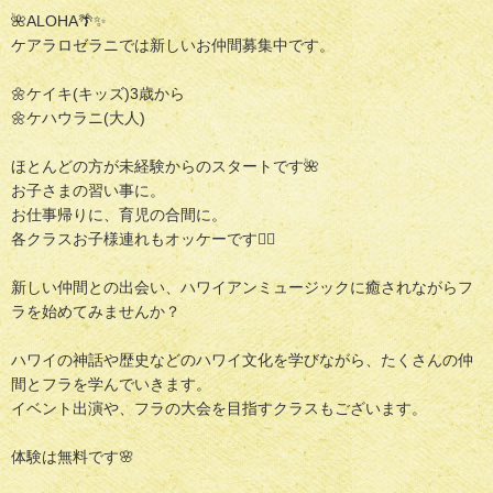
🌺ALOHA🌴✨
ケアラロゼラニでは新しいお仲間募集中です。
🌼ケイキ(キッズ)3歳から
🌼ケハウラニ(大人)
ほとんどの方が未経験からのスタートです🌺
お子さまの習い事に。
お仕事帰りに、育児の合間に。
各クラスお子様連れもオッケーです🙆‍♀️
新しい仲間との出会い、ハワイアンミュージックに癒されながらフ
ラを始めてみませんか？
ハワイの神話や歴史などのハワイ文化を学びながら、たくさんの仲
間とフラを学んでいきます。
イベント出演や、フラの大会を目指すクラスもございます。
体験は無料です🌸