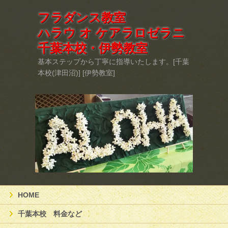
フラダンス教室
ハラウ オ ケアラロゼラニ
千葉本校・伊勢教室
基本ステップから丁寧に指導いたします。[千葉
本校(津田沼)] [伊勢教室]
HOME
千葉本校 料金など