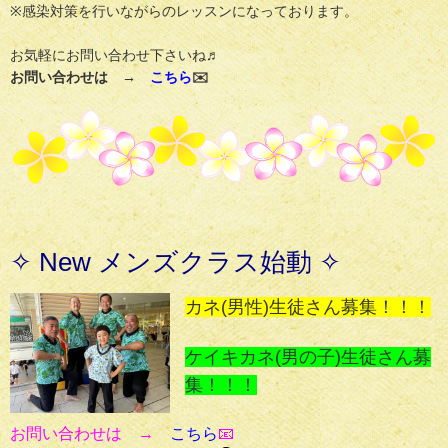
※感染対策を行いながらのレッスンになっております。
お気軽にお問い合わせ下さいね♬
お問い合わせは →
こちら
✉️
✧
New メンズクラス始動
✧
カネ(男性)生徒さん募集！！！
ケイキカネ(男の子)生徒さん募
集！！！
お問い合わせは →
こちら
📧