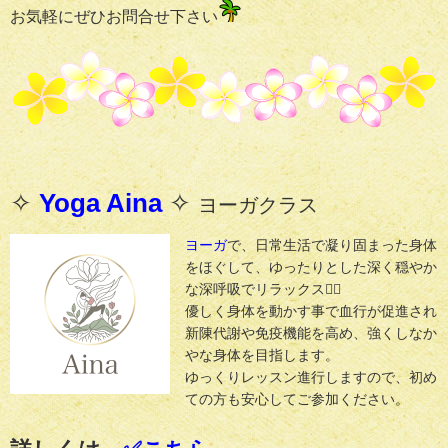
お気軽にぜひお問合せ下さい
✧
Yoga Aina
✧
ヨーガクラス
ヨーガ
で、日常生活で凝り固まった身体
をほぐして、ゆったりとした深く穏やか
な深呼吸でリラックス🧘‍♀️
優しく身体を動かす事で血行が促進され
新陳代謝や免疫機能を高め、強くしなか
やな身体を目指します。
ゆっくりレッスン進行しますので、初め
ての方も安心してご参加ください。