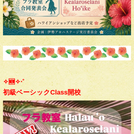
✧🆕✧‧˚
初級ベーシックClass開校