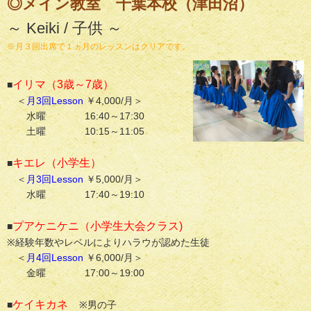
◎メイン教室 千葉本校（津田沼）
～ Keiki / 子供 ～
※月３回出席で１ヵ月のレッスンはクリアです。
イリマ（3歳～7歳）
■
＜
月3回Lesson
￥4,000/月＞
水曜 16:40～17:30
土曜
10:15～11:05
キエレ（小学生）
■
＜
月3回Lesson
￥5,000/月＞
水曜 17:40～19:10
プアケニケニ（小学生大会クラス)
■
※経験年数やレベルによりハラウが認めた生徒
＜
月4回Lesson
￥6,000/月＞
金曜 17:00～19:00
ケイキカネ
■
※男の子