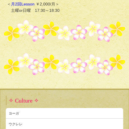
＜
月2回Lesson
￥2,000/月＞
土曜or日曜 17:30～18:30
✧ Culture ✧
ヨーガ
ウクレレ