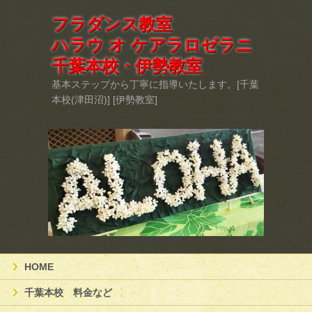
フラダンス教室
ハラウ オ ケアラロゼラニ
千葉本校・伊勢教室
基本ステップから丁寧に指導いたします。[千葉
本校(津田沼)] [伊勢教室]
HOME
千葉本校 料金など