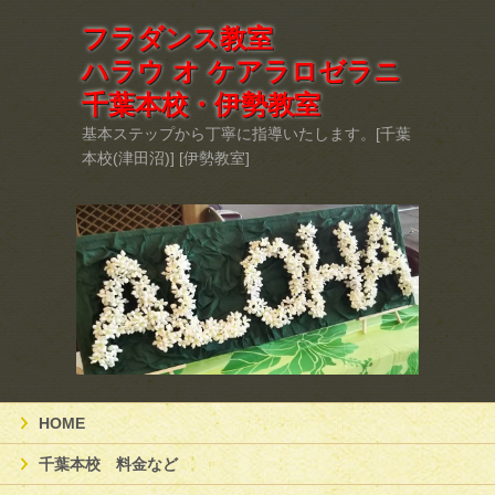
フラダンス教室
ハラウ オ ケアラロゼラニ
千葉本校・伊勢教室
基本ステップから丁寧に指導いたします。[千葉
本校(津田沼)] [伊勢教室]
HOME
千葉本校 料金など