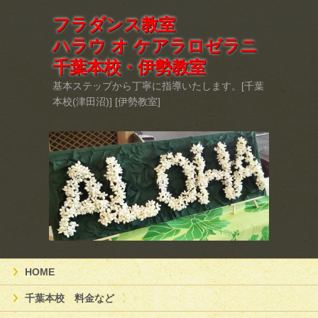
フラダンス教室
ハラウ オ ケアラロゼラニ
千葉本校・伊勢教室
基本ステップから丁寧に指導いたします。[千葉
本校(津田沼)] [伊勢教室]
HOME
千葉本校 料金など