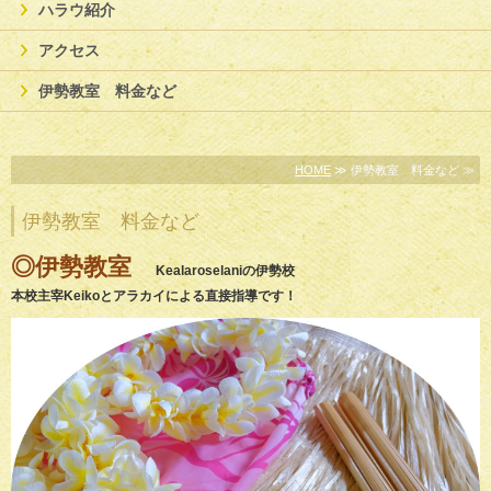
ハラウ紹介
アクセス
伊勢教室 料金など
HOME
≫ 伊勢教室 料金など ≫
伊勢教室 料金など
◎伊勢教室
Kealaroselaniの伊勢校
本校主宰Keikoとアラカイによる直接指導です！