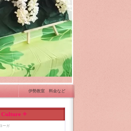
伊勢教室 料金など
 Culture ✧
ヨーガ