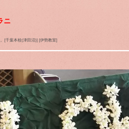
ラニ
千葉本校(津田沼)] [伊勢教室]