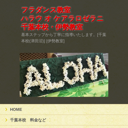
フラダンス教室
ハラウ オ ケアラロゼラニ
千葉本校・伊勢教室
基本ステップから丁寧に指導いたします。[千葉
本校(津田沼)] [伊勢教室]
HOME
千葉本校 料金など